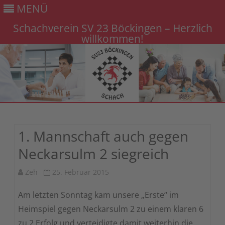
MENÜ
Schachverein SV 23 Böckingen – Herzlich
willkommen!
Gehe
zum
Inhalt
1. Mannschaft auch gegen
Neckarsulm 2 siegreich
Zeh
25. Februar 2015
Am letzten Sonntag kam unsere „Erste“ im
Heimspiel gegen Neckarsulm 2 zu einem klaren 6
zu 2 Erfolg und verteidigte damit weiterhin die