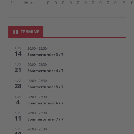
11
Heinz
0
0
0
0
0
0
0
0
0
0
*
0
TERMINE
AUG.
20:00
-
23:30
14
Sommerturnier 3 / 7
AUG.
20:00
-
23:30
21
Sommerturnier 4 / 7
AUG.
20:00
-
23:30
28
Sommerturnier 5 / 7
SEP.
20:00
-
23:30
4
Sommerturnier 6 / 7
SEP.
20:00
-
23:30
11
Sommerturnier 7 / 7
SEP.
20:00
-
23:30