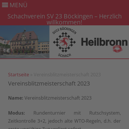
MENÜ
Schachverein SV 23 Böckingen – Herzlich
willkommen!
Gehe
zum
Inhalt
Startseite
» Vereinsblitzmeisterschaft 2023
Vereinsblitzmeisterschaft 2023
Name:
Vereinsblitzmeisterschaft 2023
Modus:
Rundenturnier mit Rutschsystem,
Zeitkontrolle 3+2, jedoch alte WTO-Regeln, d.h. der
erste ungültige Zug verliert sofort