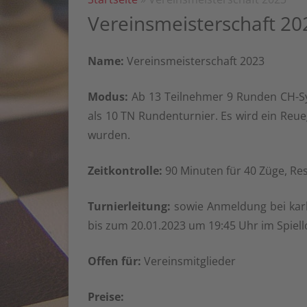
ANSCHRIFTEN SPIELLOKALE
BÖCKI
Vereinsmeisterschaft 20
VORSTÄNDE
1. MAN
Name:
Vereinsmeisterschaft 2023
MITGLIED WERDEN
2. MAN
BANKVERBINDUNG
3. MAN
Modus:
Ab 13 Teilnehmer 9 Runden CH-Sy
als 10 TN Rundenturnier. Es wird ein Reueg
SATZUNG HAUPTVEREIN SKG
1.-3. 
BÖCKINGEN
wurden.
ZUSAMM
BLITZ A
Zeitkontrolle:
90 Minuten für 40 Züge, Rest
HEUTE
Turnierleitung:
sowie Anmeldung bei karlhe
SCHNEL
bis zum 20.01.2023 um 19:45 Uhr im Spiell
VEREIN
HEUTE
Offen für:
Vereinsmitglieder
VEREIN
Preise:
1966 BI