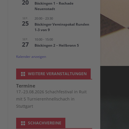
20
Böckingen 1 – Rochade
SOMMERTURNIER 2022
CHESS960 MEISTERSCHAFT 2021
Neuenstadt
SOMMERTURNIER 2021
SEP.
20:00
-
23:30
25
Böckinger Vereinspokal Runden
1-3 von 9
SEP.
10:00
-
15:00
27
Böckingen 2 – Heilbronn 5
Kalender anzeigen
WEITERE VERANSTALTUNGEN
Termine
17.-23.08.2026 Schachfestival in Ruit
mit 5 Turnierenhnellschach in
Stuttgart
SCHACHVEREINE