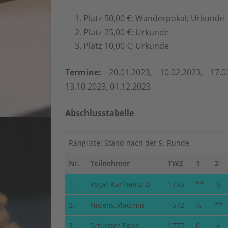
CHESS9
Platz 50,00 €; Wanderpokal; Urkunde
VEREIN
Platz 25,00 €; Urkunde
HEUTE
Platz 10,00 €; Urkunde
Termine:
20.01.2023, 10.02.2023, 17.03
13.10.2023, 01.12.2023
Abschlusstabelle
Rangliste: Stand nach der 9. Runde
Nr.
Teilnehmer
TWZ
1
2
1.
Vogel,Karlheinz,D
1765
**
½
2.
Nidens,Vladimir
1572
½
**
3.
Schuster,Egon
1777
0
½