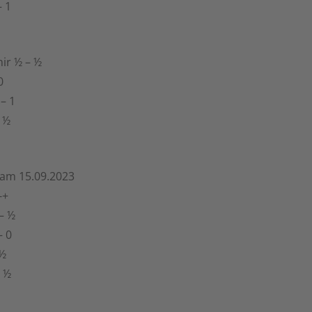
– 1
mir ½ – ½
0
 – 1
– ½
 am 15.09.2023
-+
 – ½
– 0
 ½
– ½