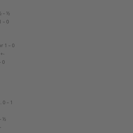
½ – ½
1 – 0
r 1 – 0
 +-
– 0
. 0 – 1
– ½
+