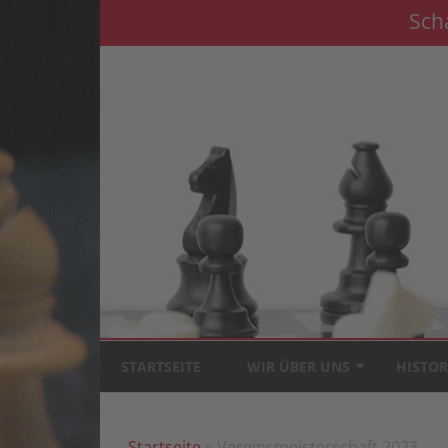
Sch
STARTSEITE
WIR ÜBER UNS
HISTOR
TRAININGSTERMINE
BROSCH
JAHRE 
Startseite
» Vereinsmeisterschaft 2023