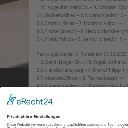
1 10. Vogel,Karlheinz,Dr. – 9. Schuster,Egon
2 1. Bückert,Alfred – 8. Nidens,Vladimir 0 –
3 2. Emrich,Niclas – 7. Moskwin,Viktor +-
4 3. Fischer,Joseph – 6. Herold,Hansjoerg 0
5 4. Frank,Philipp – 5. Gerth,Holger,Dr. ½ –
Paarungsliste der 9. Runde am 01.12.2023
1 5. Gerth,Holger,Dr. – 10. Vogel,Karlheinz,
2 6. Herold,Hansjoerg – 4. Frank,Philipp 1 –
3 7. Moskwin,Viktor – 3. Fischer,Joseph -+
4 8. Nidens,Vladimir – 2. Emrich,Niclas 1 – 
5 9. Schuster,Egon – 1. Bückert,Alfred ½ – 