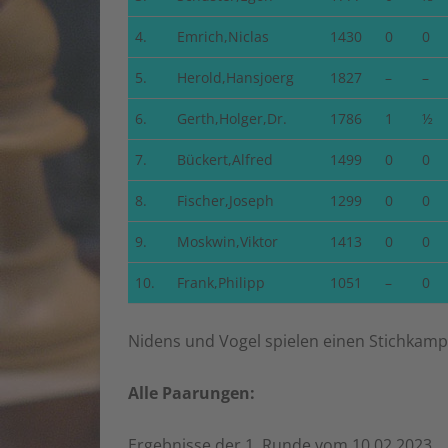
4.
Emrich,Niclas
1430
0
0
5.
Herold,Hansjoerg
1827
–
–
6.
Gerth,Holger,Dr.
1786
1
½
7.
Bückert,Alfred
1499
0
0
8.
Fischer,Joseph
1299
0
0
9.
Moskwin,Viktor
1413
0
0
10.
Frank,Philipp
1051
–
0
Nidens und Vogel spielen einen Stichkamp
Alle Paarungen:
Ergebnisse der 1. Runde vom 10.02.2023