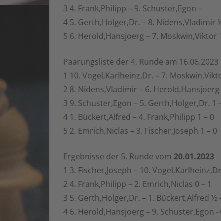
3 4. Frank,Philipp – 9. Schuster,Egon –
4 5. Gerth,Holger,Dr. – 8. Nidens,Vladimir 
5 6. Herold,Hansjoerg – 7. Moskwin,Viktor 
Paarungsliste der 4. Runde am 16.06.2023
1 10. Vogel,Karlheinz,Dr. – 7. Moskwin,Vikto
2 8. Nidens,Vladimir – 6. Herold,Hansjoerg
3 9. Schuster,Egon – 5. Gerth,Holger,Dr. 1 
4 1. Bückert,Alfred – 4. Frank,Philipp 1 – 0
5 2. Emrich,Niclas – 3. Fischer,Joseph 1 – 0
Ergebnisse der 5. Runde vom
20.01.2023
1 3. Fischer,Joseph – 10. Vogel,Karlheinz,Dr
2 4. Frank,Philipp – 2. Emrich,Niclas 0 – 1
3 5. Gerth,Holger,Dr. – 1. Bückert,Alfred ½ 
4 6. Herold,Hansjoerg – 9. Schuster,Egon -