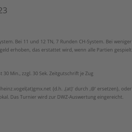
TURNIERE 2025
NGEN“
23
2. MANNSCHAFT KREISKLASSE
TURNIERE 2024
NSCHAFT 1978 BIS HEUTE
UNTERLAND NORD
TURNIERE 2023
NSCHAFT 1980 BIS HEUTE
KREISJUGENDLIGA UL NORD –
SPIELGEMEINSCHAFT MIT DEM SV
TURNIERE 2022
NSCHAFT 1982 – 2023
stem. Bei 11 und 12 TN, 7 Runden CH-System. Bei weniger
LEINGARTEN
eld erhoben, das erstattet wird, wenn alle Partien gespielt
TURNIERE BIS 2021
MANNSCHAFT
ENFASSUNG BIS HEUTE
M FREITAG 1998 BIS
 30 Min., zzgl. 30 Sek. Zeitgutschrift je Zug
inz.vogel(at)gmx.net {d.h. ‚(at)‘ durch ‚@‘ ersetzen}, oder
LTURNIER 1998 BIS HEUTE
okal. Das Turnier wird zur DWZ-Auswertung eingereicht.
SMEISTERSCHAFT 1947 BIS
SBLITZMEISTERSCHAFT
S HEUTE