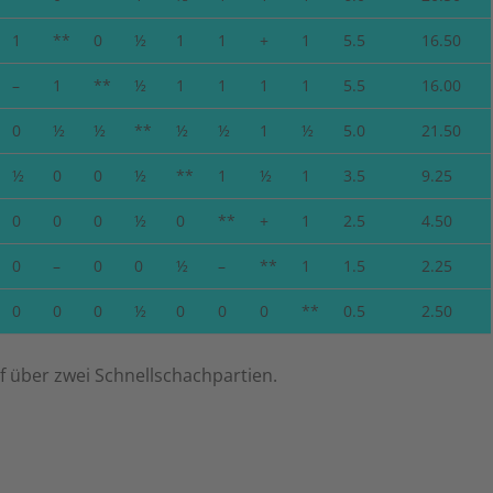
1
**
0
½
1
1
+
1
5.5
16.50
–
1
**
½
1
1
1
1
5.5
16.00
0
½
½
**
½
½
1
½
5.0
21.50
½
0
0
½
**
1
½
1
3.5
9.25
0
0
0
½
0
**
+
1
2.5
4.50
0
–
0
0
½
–
**
1
1.5
2.25
0
0
0
½
0
0
0
**
0.5
2.50
f über zwei Schnellschachpartien.