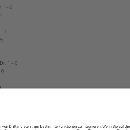
 1 – 0
 1
 – 1
 ½
Dr. 1 – 0
 0
0
½