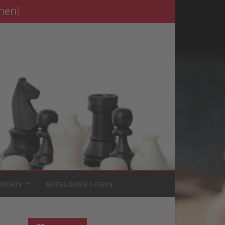
men!
RCHIV
MITGLIEDER-LOGIN
BUNDESGARTENSCHAU 2019
VEREINSMEISTERSCHAFT 2026
BILDER VON DER ERÖFFNUNG