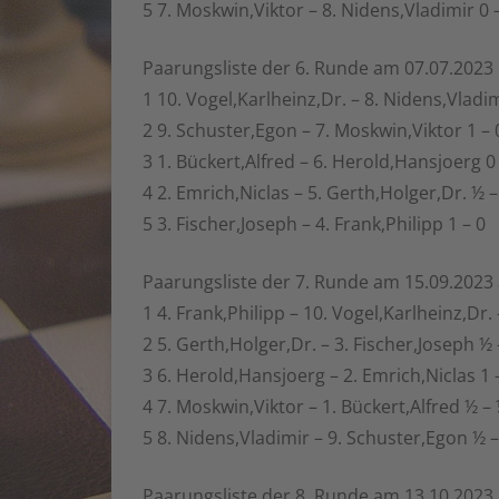
5 7. Moskwin,Viktor – 8. Nidens,Vladimir 0 
Paarungsliste der 6. Runde am 07.07.2023
1 10. Vogel,Karlheinz,Dr. – 8. Nidens,Vladi
2 9. Schuster,Egon – 7. Moskwin,Viktor 1 – 
3 1. Bückert,Alfred – 6. Herold,Hansjoerg 0
4 2. Emrich,Niclas – 5. Gerth,Holger,Dr. ½ 
5 3. Fischer,Joseph – 4. Frank,Philipp 1 – 0
Paarungsliste der 7. Runde am 15.09.2023
1 4. Frank,Philipp – 10. Vogel,Karlheinz,Dr. 
2 5. Gerth,Holger,Dr. – 3. Fischer,Joseph ½
3 6. Herold,Hansjoerg – 2. Emrich,Niclas 1 
4 7. Moskwin,Viktor – 1. Bückert,Alfred ½ –
5 8. Nidens,Vladimir – 9. Schuster,Egon ½ 
Paarungsliste der 8. Runde am 13.10.2023