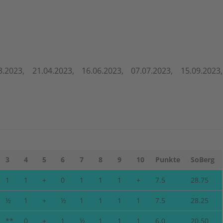
60
SMEISTERSCHAFT 2023 BIS
.2023, 21.04.2023, 16.06.2023, 07.07.2023, 15.09.2023,
3
4
5
6
7
8
9
10
Punkte
SoBerg
1
1
+
0
1
1
1
+
7.5
28.75
½
1
+
½
1
1
1
1
7.5
28.25
**
0
+
1
½
1
1
1
6.0
20.50