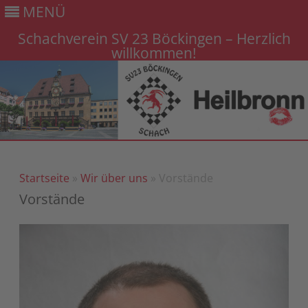
MENÜ
Schachverein SV 23 Böckingen – Herzlich
willkommen!
Gehe
zum
Inhalt
Startseite
»
Wir über uns
» Vorstände
Vorstände