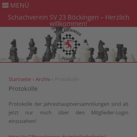
MENÜ
Schachverein SV 23 Böckingen – Herzlich
willkommen!
Gehe
zum
Inhalt
Startseite
»
Archiv
» Protokolle
Protokolle
Protokolle der Jahreshauptversammlungen sind ab
jetzt nur noch über den Mitglieder-Login
einzusehen!
http://sv23boeckingen.de/mitgliederlogin/