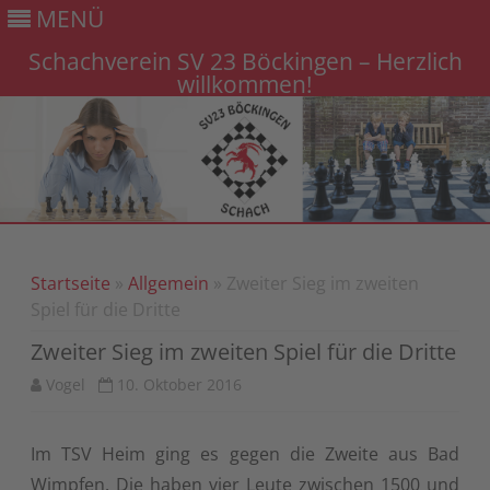
MENÜ
Schachverein SV 23 Böckingen – Herzlich
willkommen!
Gehe
zum
Inhalt
Startseite
»
Allgemein
» Zweiter Sieg im zweiten
Spiel für die Dritte
Zweiter Sieg im zweiten Spiel für die Dritte
Vogel
10. Oktober 2016
Im TSV Heim ging es gegen die Zweite aus Bad
Wimpfen. Die haben vier Leute zwischen 1500 und