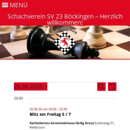
MENÜ
Schachverein SV 23 Böckingen – Herzlich
willkommen!
Gehe
zum
Inhalt
Veranstaltungen
Veranstaltung
Veranst
26.06.2026
Suche
für
Suche
Ansicht
Tag
Datum
26.06.2026
und
Navigat
wählen.
Ansichten,
20:00
Navigation
26.06.26 um 20:00
-
23:30
Blitz am Freitag 5 / 7
Katholisches Gemeindehaus Heilig Kreuz
Eulenweg 51,
Heilbronn