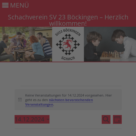
MENÜ
Schachverein SV 23 Böckingen – Herzlich
willkommen!
Gehe
zum
Inhalt
Veranstaltungen
für
Keine Veranstaltungen für 14.12.2024 vorgesehen. Hier
14.12.2024
geht es zu den
nächsten bevorstehenden
Hinweis
Veranstaltungen
.
Veranstaltung
Veranst
14.12.2024
Suche
Suche
Ansicht
Tag
Datum
und
Navigat
wählen.
Ansichten,