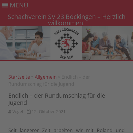
MENÜ
Schachverein SV 23 Böckingen – Herzlich
willkommen!
Gehe
zum
Inhalt
Startseite
»
Allgemein
» Endlich – der
Rundumschlag für die Jugend
Endlich – der Rundumschlag für die
Jugend
Vogel
12. Oktober 2021
Seit längerer Zeit arbeiten wir mit Roland und