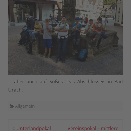
… aber auch auf Süßes: Das Abschlusseis in Bad
Urach.
Allgemein
Beitragsnavigation
Unterlandpokal
Vereinspokal – mittlere