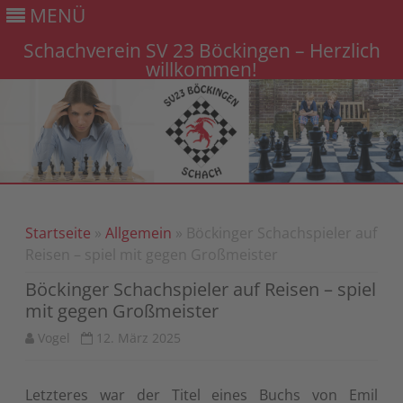
MENÜ
Schachverein SV 23 Böckingen – Herzlich
willkommen!
Gehe
zum
Inhalt
Startseite
»
Allgemein
» Böckinger Schachspieler auf
Reisen – spiel mit gegen Großmeister
Böckinger Schachspieler auf Reisen – spiel
mit gegen Großmeister
Vogel
12. März 2025
Letzteres war der Titel eines Buchs von Emil