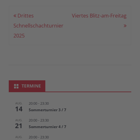
Beitragsnavigation
Drittes
Viertes Blitz-am-Freitag
Schnellschachturnier
2025
TERMINE
AUG.
20:00
-
23:30
14
Sommerturnier 3 / 7
AUG.
20:00
-
23:30
21
Sommerturnier 4 / 7
AUG.
20:00
-
23:30