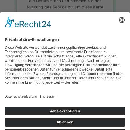
die Details durch und stimmen Sie der
Nutzung des Service zu, um diese Karte
anzuzeigen.
Mehr Informationen
Akzeptieren
VERANSTALTUNGSORT
Katholisches Gemeindehaus Heilig Kreuz
powered by
Usercentrics Consent
Eulenweg 51
Management Platform
&
eRecht24
Heilbronn
,
74080
Deutschland
Google Karte anzeigen
Chess960 2 / 7
Blitz am Freitag 3 / 7
© SV23 Böckingen
Impressum
Schachverein, 2018-
Datenschutzerklärung