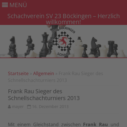
MENÜ
Schachverein SV 23 Böckingen – Herzlich
willkommen!
Gehe
zum
Inhalt
Startseite
»
Allgemein
» Frank Rau Sieger des
Schnellschachturniers 2013
Frank Rau Sieger des
Schnellschachturniers 2013
mayer
16. Dezember 2013
Mit einem Gleichstand zwischen
Frank Rau
und