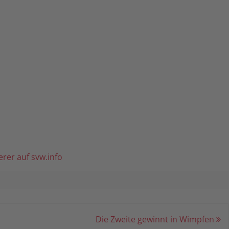
60
SMEISTERSCHAFT 2023 BIS
erer auf svw.info
Die Zweite gewinnt in Wimpfen