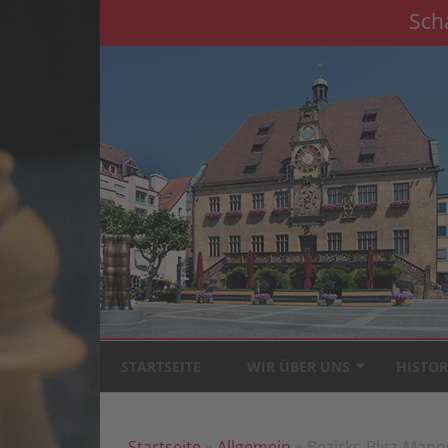
Sch
STARTSEITE
WIR ÜBER UNS
HISTOR
TRAININGSTERMINE
BROSCH
JAHRE 
Startseite
»
Allgemein
» Bezirks-Blitz-Mann