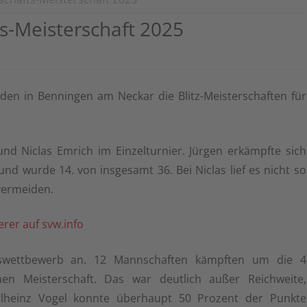
TURNIERE 2025
NGEN“
2. MANNSCHAFT KREISKLASSE
ts-Meisterschaft 2025
TURNIERE 2024
NSCHAFT 1978 BIS HEUTE
UNTERLAND NORD
TURNIERE 2023
NSCHAFT 1980 BIS HEUTE
KREISJUGENDLIGA UL NORD –
SPIELGEMEINSCHAFT MIT DEM SV
TURNIERE 2022
NSCHAFT 1982 – 2023
en in Benningen am Neckar die Blitz-Meisterschaften für
LEINGARTEN
TURNIERE BIS 2021
MANNSCHAFT
ENFASSUNG BIS HEUTE
nd Niclas Emrich im Einzelturnier. Jürgen erkämpfte sich
M FREITAG 1998 BIS
und wurde 14. von insgesamt 36. Bei Niclas lief es nicht so
vermeiden.
LTURNIER 1998 BIS HEUTE
erer auf svw.info
SMEISTERSCHAFT 1947 BIS
swettbewerb an. 12 Mannschaften kämpften um die 4
chen Meisterschaft. Das war deutlich außer Reichweite,
SBLITZMEISTERSCHAFT
rlheinz Vogel konnte überhaupt 50 Prozent der Punkte
S HEUTE