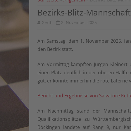
ANSCHRIFTEN SPIELLOKALE
BÖCKI
Bezirks-Blitz-Mannschaf
VORSTÄNDE
1. MAN
Gerth
2. November 2025
MITGLIED WERDEN
2. MAN
BANKVERBINDUNG
3. MAN
Am Samstag, dem 1. November 2025, fand
den Bezirk statt.
SATZUNG HAUPTVEREIN SKG
1.-3. 
BÖCKINGEN
ZUSAMM
Am Vormittag kämpften Jürgen Kleinert u
BLITZ A
einen Platz deutlich in der oberen Hälfte 
HEUTE
gut, er konnte immerhin die rote Laterne 
SCHNEL
Bericht und Ergebnisse von Salvatore Kett
VEREIN
HEUTE
Am Nachmittag stand der Mannschaft
Qualifikationsplätze zu Württembergis
VEREIN
Böckingen landete auf Rang 9, nur Ka
1966 BI