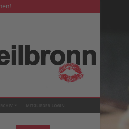
men!
RCHIV
MITGLIEDER-LOGIN
BUNDESGARTENSCHAU 2019
VEREINSMEISTERSCHAFT 2026
BILDER VON DER ERÖFFNUNG