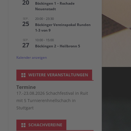
20
Böckingen 1 – Rochade
SOMMERTURNIER 2022
CHESS960 MEISTERSCHAFT 2021
Neuenstadt
SOMMERTURNIER 2021
SEP.
20:00
-
23:30
25
Böckinger Vereinspokal Runden
1-3 von 9
SEP.
10:00
-
15:00
27
Böckingen 2 – Heilbronn 5
Kalender anzeigen
WEITERE VERANSTALTUNGEN
Termine
17.-23.08.2026 Schachfestival in Ruit
mit 5 Turnierenhnellschach in
Stuttgart
SCHACHVEREINE